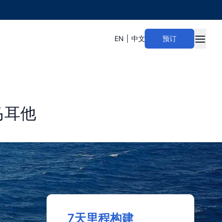
EN
|
中文
预订
Open m
马耳他
7天里程构建