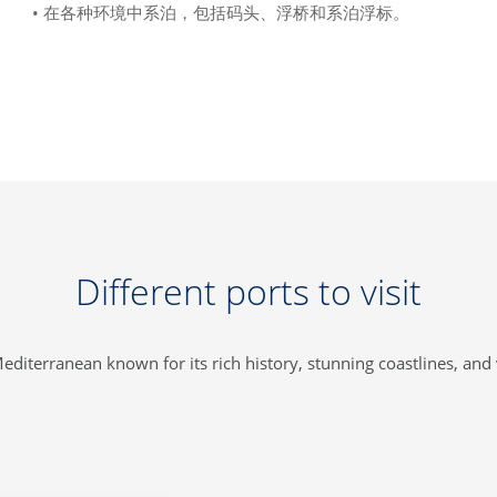
• 在各种环境中系泊，包括码头、浮桥和系泊浮标。
Different ports to visit
Mediterranean known for its rich history, stunning coastlines, and v